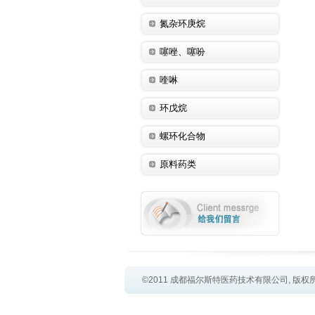
氮杂环庚烷
噻唑、噻吩
喹啉
环戊烷
螺环化合物
原料药类
©2011 成都福尔斯特医药技术有限公司, 版权