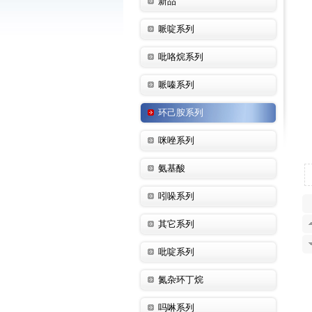
新品
哌啶系列
吡咯烷系列
哌嗪系列
环己胺系列
咪唑系列
氨基酸
吲哚系列
其它系列
吡啶系列
氮杂环丁烷
吗啉系列