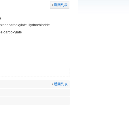
返回列表
盐
exanecarboxylate Hydrochloride
1-carboxylate
返回列表