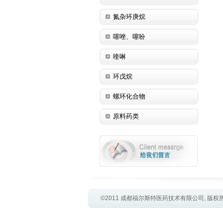
氮杂环庚烷
噻唑、噻吩
喹啉
环戊烷
螺环化合物
原料药类
©2011 成都福尔斯特医药技术有限公司, 版权