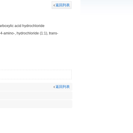
返回列表
rboxylic acid hydrochloride
-amino-, hydrochloride (1:1), trans-
返回列表