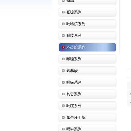
新品
哌啶系列
吡咯烷系列
哌嗪系列
环己胺系列
咪唑系列
氨基酸
吲哚系列
其它系列
吡啶系列
氮杂环丁烷
吗啉系列