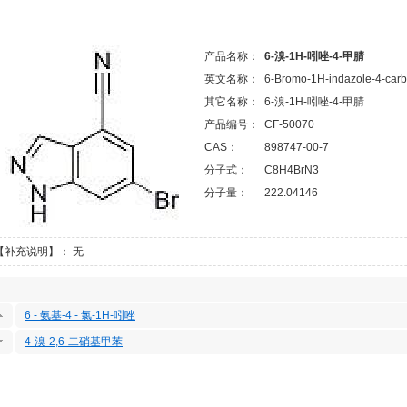
产品名称：
6-溴-1H-吲唑-4-甲腈
英文名称：
6-Bromo-1H-indazole-4-carbo
其它名称：
6-溴-1H-吲唑-4-甲腈
产品编号：
CF-50070
CAS：
898747-00-7
分子式：
C8H4BrN3
分子量：
222.04146
【补充说明】： 无
6 - 氨基-4 - 氯-1H-吲唑
4-溴-2,6-二硝基甲苯