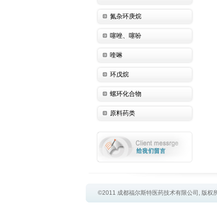
氮杂环庚烷
噻唑、噻吩
喹啉
环戊烷
螺环化合物
原料药类
©2011 成都福尔斯特医药技术有限公司, 版权