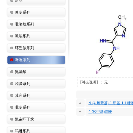
新品
哌啶系列
吡咯烷系列
哌嗪系列
环己胺系列
咪唑系列
氨基酸
【补充说明】： 无
吲哚系列
其它系列
N-(4-氯苯基)-1-甲基-1H-
吡啶系列
4-(羟甲基)咪唑
氮杂环丁烷
吗啉系列