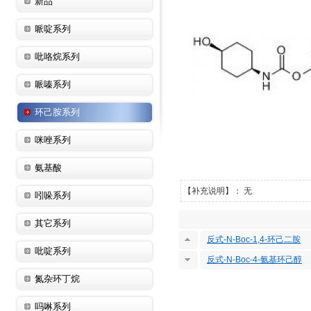
新品
哌啶系列
吡咯烷系列
哌嗪系列
环己胺系列
咪唑系列
氨基酸
【补充说明】： 无
吲哚系列
其它系列
反式-N-Boc-1,4-环己二胺
吡啶系列
反式-N-Boc-4-氨基环己醇
氮杂环丁烷
吗啉系列