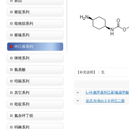
新品
哌啶系列
吡咯烷系列
哌嗪系列
环己胺系列
咪唑系列
氨基酸
【补充说明】： 无
吲哚系列
其它系列
L-(4-氨甲基环己基)氨基甲
反式-N-Boc-1,4-环己二胺
吡啶系列
氮杂环丁烷
吗啉系列