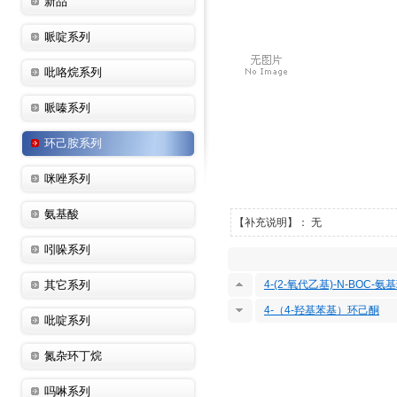
新品
哌啶系列
吡咯烷系列
哌嗪系列
环己胺系列
咪唑系列
氨基酸
【补充说明】： 无
吲哚系列
其它系列
4-(2-氧代乙基)-N-BOC-
4-（4-羟基苯基）环己酮
吡啶系列
氮杂环丁烷
吗啉系列