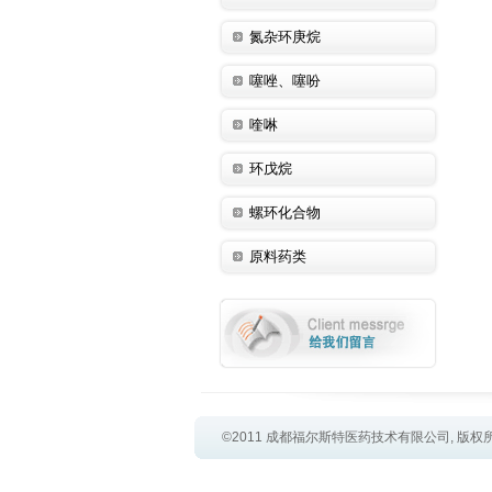
氮杂环庚烷
噻唑、噻吩
喹啉
环戊烷
螺环化合物
原料药类
©2011 成都福尔斯特医药技术有限公司, 版权