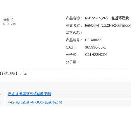
产品名称：
N-Boc-1S,2R-二氨基环己烷
英文名称：
tert-butyl [(1S,2R)-2-aminoc
其它名称：
产品编号：
CF-40022
CAS：
365996-30-1
分子式：
C11H22N2O2
分子量：
【补充说明】： 无
反式-4-氨基环己烷羧酸甲酯
4-(2-氧代乙基)-N-BOC-氨基环己烷