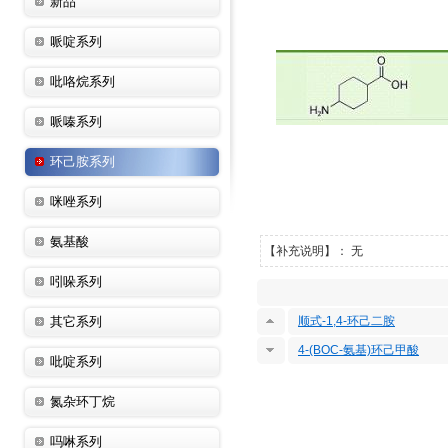
新品
哌啶系列
吡咯烷系列
哌嗪系列
环己胺系列
咪唑系列
氨基酸
【补充说明】： 无
吲哚系列
其它系列
顺式-1,4-环己二胺
4-(BOC-氨基)环己甲酸
吡啶系列
氮杂环丁烷
吗啉系列