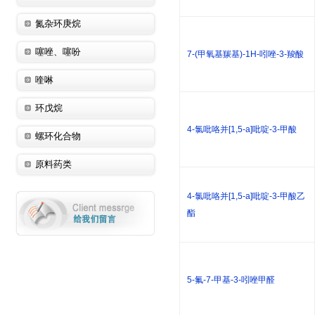
氮杂环庚烷
噻唑、噻吩
7-(甲氧基羰基)-1H-吲唑-3-羧酸
喹啉
环戊烷
4-氯吡咯并[1,5-a]吡啶-3-甲酸
螺环化合物
原料药类
4-氯吡咯并[1,5-a]吡啶-3-甲酸乙
酯
5-氟-7-甲基-3-吲唑甲醛