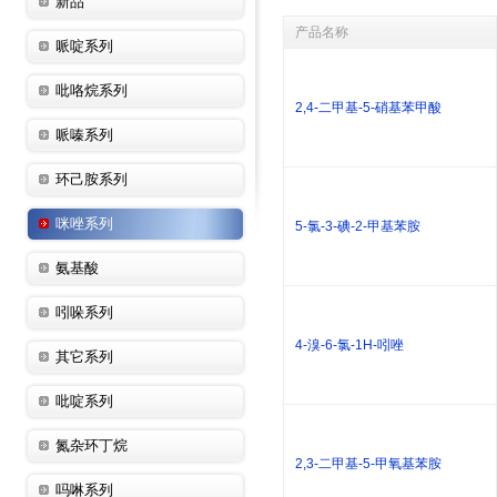
新品
产品名称
哌啶系列
吡咯烷系列
2,4-二甲基-5-硝基苯甲酸
哌嗪系列
环己胺系列
咪唑系列
5-氯-3-碘-2-甲基苯胺
氨基酸
吲哚系列
4-溴-6-氯-1H-吲唑
其它系列
吡啶系列
氮杂环丁烷
2,3-二甲基-5-甲氧基苯胺
吗啉系列