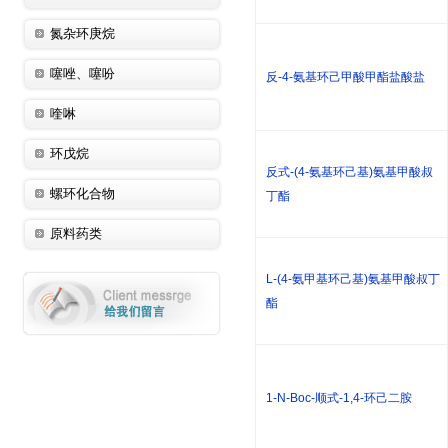
氮杂环庚烷
噻唑、噻吩
反-4-氨基环己甲酸甲酯盐酸盐
喹啉
环戊烷
反式-(4-氨基环己基)氨基甲酸叔
螺环化合物
丁酯
原料药类
L-(4-氨甲基环己基)氨基甲酸叔丁
酯
1-N-Boc-顺式-1,4-环己二胺