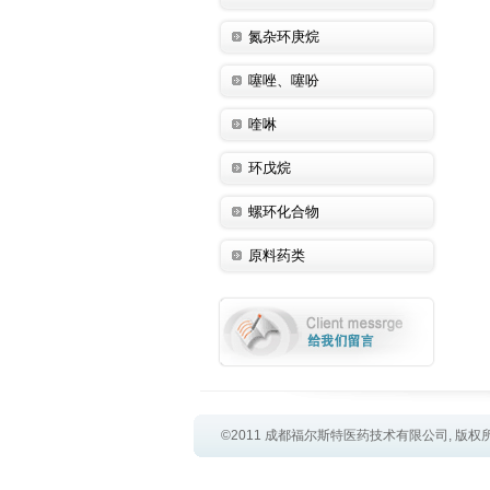
氮杂环庚烷
噻唑、噻吩
喹啉
环戊烷
螺环化合物
原料药类
©2011 成都福尔斯特医药技术有限公司, 版权