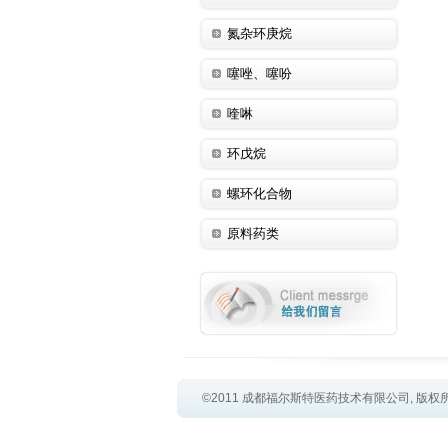
氮杂环庚烷
噻唑、噻吩
喹啉
环戊烷
螺环化合物
原料药类
©2011 成都福尔斯特医药技术有限公司, 版权